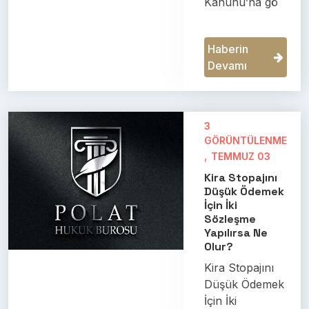
Kanunu’na gö
Haberin
Devamı
3
GÖRÜNTÜLENME
,
TEMMUZ 03
Kira Stopajını
Düşük Ödemek
İçin İki
Sözleşme
Yapılırsa Ne
Olur?
Kira Stopajını
Düşük Ödemek
İçin İki