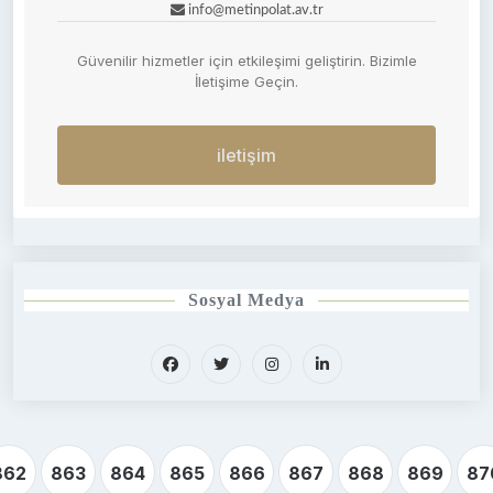
info@metinpolat.av.tr
Güvenilir hizmetler için etkileşimi geliştirin. Bizimle
İletişime Geçin.
iletişim
Sosyal Medya
862
863
864
865
866
867
868
869
87