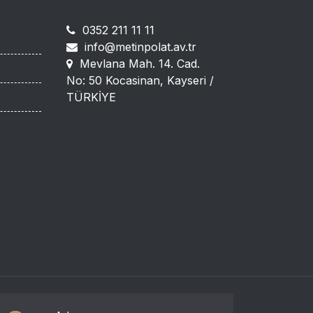
0352 211 11 11
info@metinpolat.av.tr
Mevlana Mah. 14. Cad.
No: 50 Kocasinan, Kayseri /
TÜRKİYE