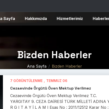
a Sayfa
Hakkımızda
Hizmetlerimiz
Haberle
Bizden Haberler
Ana Sayfa
Bizden Haberler
,
7 GÖRÜNTÜLENME
TEMMUZ 06
Cezaevinde Örgütü Öven Mektup Verilmez
Cezaevinde Örgütü Öven Mektup Verilmez T.C.
YARGITAY 9. CEZA DAİRESİ TÜRK MİLLETİ ADINA 
R G I T A Y İ L A M I Esas No : 2011/12512 Karar No :