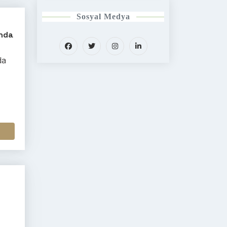
Sosyal Medya
unda
da