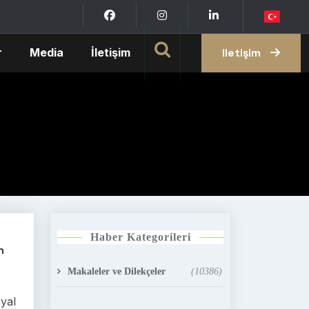
r
Media
İletişim
Iletişim
Haber Kategorileri
n
Makaleler ve Dilekçeler
(10386)
syal