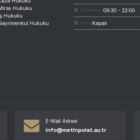
Ceza Hukuku
Miras Hukuku
09:30 - 22:00
Cumartesi :
İş Hukuku
Gayrimenkul Hukuku
Kapalı
Pazar
E-Mail Adresi
info@metinpolat.av.tr