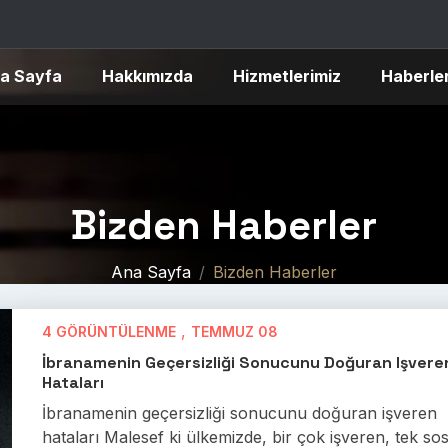
a Sayfa
Hakkımızda
Hizmetlerimiz
Haberle
Bizden Haberler
Ana Sayfa
Bizden Haberler
,
4 GÖRÜNTÜLENME
TEMMUZ 08
İbranamenin Geçersizliği Sonucunu Doğuran Işvere
Hataları
İbranamenin geçersizliği sonucunu doğuran işveren
hataları Malesef ki ülkemizde, bir çok işveren, tek so