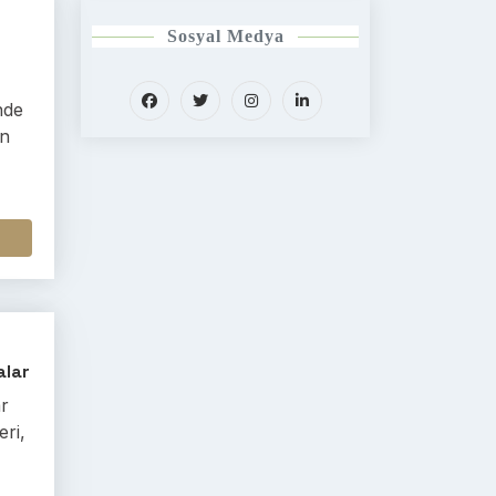
Sosyal Medya
nde
en
alar
ar
eri,