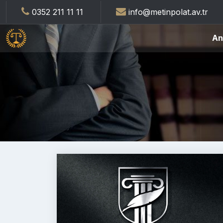
0352 211 11 11
info@metinpolat.av.tr
An