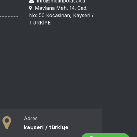
info@metinpolat.av.tr
Mevlana Mah. 14. Cad.
No: 50 Kocasinan, Kayseri /
TÜRKİYE
Adres
kayseri / türki̇ye