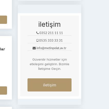
iletişim
0352 211 11 11
0535 333 33 31
lar
info@metinpolat.av.tr
Güvenilir hizmetler için
m
etkileşimi geliştirin. Bizimle
a
İletişime Geçin.
iletişim