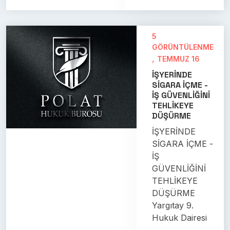
5
GÖRÜNTÜLENME
,
TEMMUZ 16
İŞYERİNDE
SİGARA İÇME -
İŞ GÜVENLİĞİNİ
TEHLİKEYE
DÜŞÜRME
İŞYERİNDE
SİGARA İÇME -
İŞ
GÜVENLİĞİNİ
TEHLİKEYE
DÜŞÜRME
Yargıtay 9.
Hukuk Dairesi