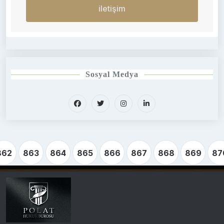
iletişim
Sosyal Medya
862
863
864
865
866
867
868
869
87