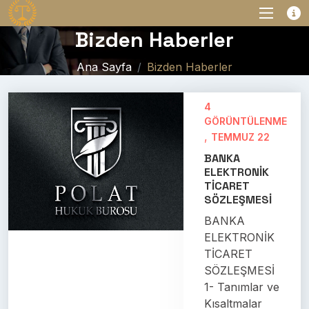
Bizden Haberler
Ana Sayfa
Bizden Haberler
4
GÖRÜNTÜLENME
,
TEMMUZ 22
BANKA
ELEKTRONİK
TİCARET
SÖZLEŞMESİ
BANKA
ELEKTRONİK
TİCARET
SÖZLEŞMESİ
1- Tanımlar ve
Kısaltmalar