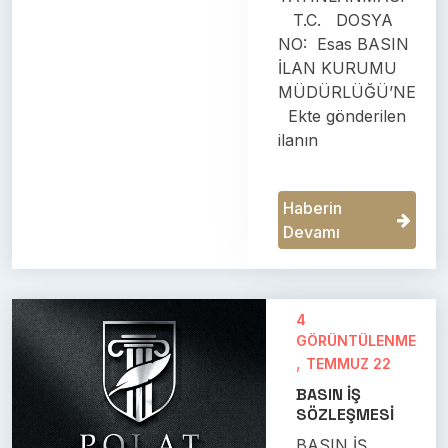
T.C. DOSYA
NO: Esas BASIN
İLAN KURUMU
MÜDÜRLÜĞÜ’NE
Ekte gönderilen
ilanın
Haberin
Devamı
4
GÖRÜNTÜLENME
,
TEMMUZ 22
BASIN İŞ
SÖZLEŞMESİ
BASIN İŞ